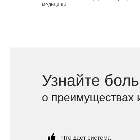
медицины.
Узнайте бол
о преимуществах 
Что дает система