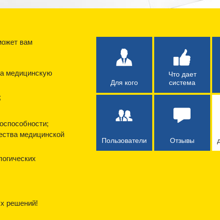
может вам
на медицинскую
Что дает
Для кого
система
;
доспособности;
чества медицинской
Пользователи
Отзывы
логических
х решений!